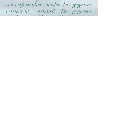
contactformulier, worden deze gegevens
versleuteld verstuurd. De gegevens
worden gemaild naar The Wild Life,
waar ze vertrouwelijk worden
behandeld en opgeslagen. De
verstuurde informatie van het
contactformulier blijft nergens op de
website of backend achter en wordt na
het versturen onmiddellijk gewist.
Persoonsgegevens
The Wild Life kan persoonsgegevens
over je verwerken, doordat je gebruik
maakt van de diensten van The Wild
Life en/of omdat je deze zelf bij het
invullen van een intakeformulier of
contactformulier verstrekt.
Bij The Wild Life kunnen de volgende
persoonsgegevens worden verwerkt:
• Je voor- en achternaam
• Je adresgegevens