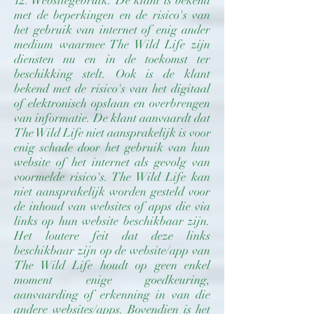
12. Websitegebruik: De klant is bekend
met de beperkingen en de risico's van
het gebruik van internet of enig ander
medium waarmee The Wild Life zijn
diensten nu en in de toekomst ter
beschikking stelt. Ook is de klant
bekend met de risico's van het digitaal
of elektronisch opslaan en overbrengen
van informatie. De klant aanvaardt dat
The Wild Life niet aansprakelijk is voor
enig schade door het gebruik van hun
website of het internet als gevolg van
voormelde risico's. The Wild Life kan
niet aansprakelijk worden gesteld voor
de inhoud van websites of apps die via
links op hun website beschikbaar zijn.
Het loutere feit dat deze links
beschikbaar zijn op de website/app van
The Wild Life houdt op geen enkel
moment enige goedkeuring,
aanvaarding of erkenning in van die
andere websites/apps. Bovendien is het