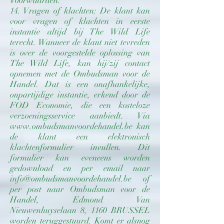
Voorwaarden.
14. Vragen of klachten: De klant kan
voor vragen of klachten in eerste
instantie altijd bij The Wild Life
terecht. Wanneer de klant niet tevreden
is over de voorgestelde oplossing van
The Wild Life, kan hij/zij contact
opnemen met de Ombudsman voor de
Handel. Dat is een onafhankelijke,
onpartijdige instantie, erkend door de
FOD Economie, die een kosteloze
verzoeningsservice aanbiedt. Via
www.ombudsmanvoordehandel.be
kan
de klant een elektronisch
klachtenformulier invullen. Dit
formulier kan eveneens worden
gedownload en per email naar
info@ombudsmanvoordehandel.be
of
per post naar Ombudsman voor de
Handel, Edmond Van
Nieuwenhuyselaan 8, 1160 BRUSSEL
worden teruggestuurd. Komt er alsnog