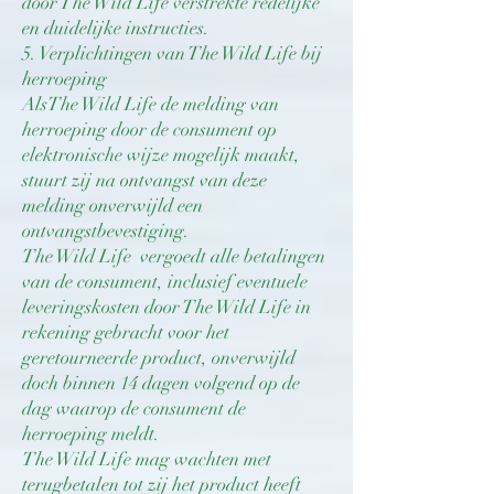
door The Wild Life verstrekte redelijke
en duidelijke instructies.
5. Verplichtingen van The Wild Life bij
herroeping
AlsThe Wild Life de melding van
herroeping door de consument op
elektronische wijze mogelijk maakt,
stuurt zij na ontvangst van deze
melding onverwijld een
ontvangstbevestiging.
The Wild Life vergoedt alle betalingen
van de consument, inclusief eventuele
leveringskosten door The Wild Life in
rekening gebracht voor het
geretourneerde product, onverwijld
doch binnen 14 dagen volgend op de
dag waarop de consument de
herroeping meldt.
The Wild Life mag wachten met
terugbetalen tot zij het product heeft