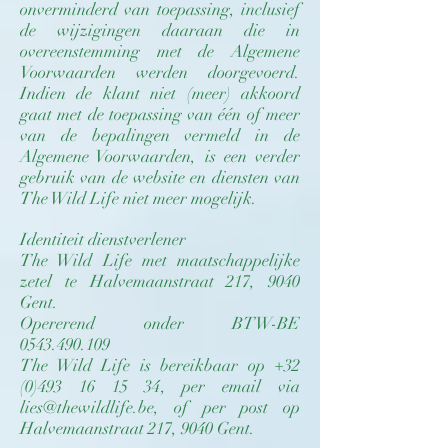
onverminderd van toepassing, inclusief
de wijzigingen daaraan die in
overeenstemming met de Algemene
Voorwaarden werden doorgevoerd.
Indien de klant niet (meer) akkoord
gaat met de toepassing van één of meer
van de bepalingen vermeld in de
Algemene Voorwaarden, is een verder
gebruik van de website en diensten van
The Wild Life niet meer mogelijk.
Identiteit dienstverlener
The Wild Life met maatschappelijke
zetel te Halvemaanstraat 217, 9040
Gent.
Opererend onder BTW-BE
0543.490.109
The Wild Life is bereikbaar op
+32
(0)493 16 15 34
, per email via
lies@thewildlife.be
, of per post op
Halvemaanstraat 217, 9040 Gent.