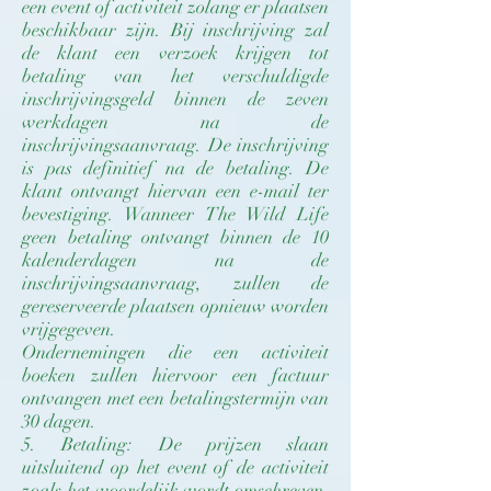
een event of activiteit zolang er plaatsen
beschikbaar zijn. Bij inschrijving zal
de klant een verzoek krijgen tot
betaling van het verschuldigde
inschrijvingsgeld binnen de zeven
werkdagen na de
inschrijvingsaanvraag. De inschrijving
is pas definitief na de betaling. De
klant ontvangt hiervan een e-mail ter
bevestiging. Wanneer The Wild Life
geen betaling ontvangt binnen de 10
kalenderdagen na de
inschrijvingsaanvraag, zullen de
gereserveerde plaatsen opnieuw worden
vrijgegeven.
Ondernemingen die een activiteit
boeken zullen hiervoor een factuur
ontvangen met een betalingstermijn van
30 dagen.
5. Betaling: De prijzen slaan
uitsluitend op het event of de activiteit
zoals het woordelijk wordt omschreven.