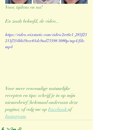
Voor, tijdens en na!
En zoals beloofd, de video...
https://video.wixstatic.com/video/2ee6e1_283f23
211f354bb19cec01dc9ad73598/1080p/mp4/file.
mp4
Voor meer eenvoudige natuurlijke 
recepten en tips: schrijf je in op mijn 
nieuwsbrief (helemaal onderaan deze 
pagina) of volg me op 
Facebook 
of 
Instagram
.