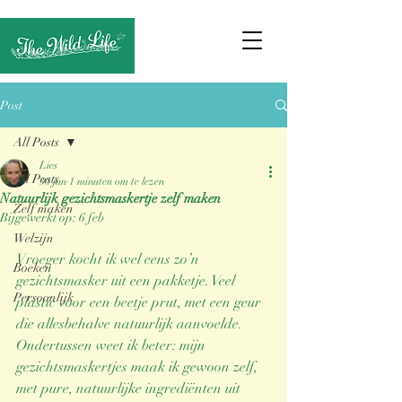
Post
All Posts
Lies
All Posts
30 jan
1 minuten om te lezen
Natuurlijk gezichtsmaskertje zelf maken
Zelf maken
Bijgewerkt op:
6 feb
Welzijn
Vroeger kocht ik wel eens zo’n 
Boeken
gezichtsmasker uit een pakketje. Veel 
Persoonlijk
plastic voor een beetje prut, met een geur 
die allesbehalve natuurlijk aanvoelde. 
Ondertussen weet ik beter: mijn 
gezichtsmaskertjes maak ik gewoon zelf, 
met pure, natuurlijke ingrediënten uit 