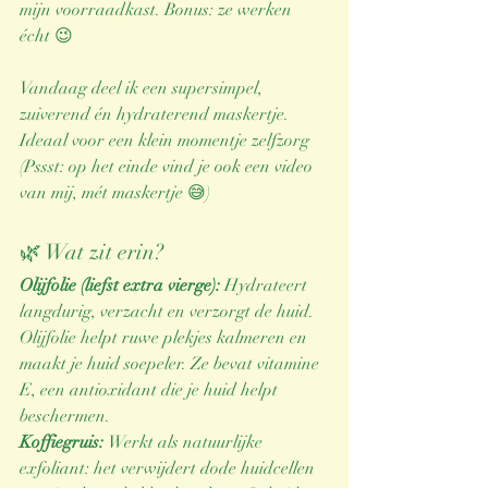
mijn voorraadkast. Bonus: ze werken 
écht 😉
Vandaag deel ik een supersimpel, 
zuiverend én hydraterend maskertje. 
Ideaal voor een klein momentje zelfzorg 
(Pssst: op het einde vind je ook een video 
van mij, mét maskertje 😅)
🌿 Wat zit erin?
Olijfolie (liefst extra vierge): 
Hydrateert 
langdurig, verzacht en verzorgt de huid. 
Olijfolie helpt ruwe plekjes kalmeren en 
maakt je huid soepeler. Ze bevat vitamine 
E, een antioxidant die je huid helpt 
beschermen.
Koffiegruis: 
Werkt als natuurlijke 
exfoliant: het verwijdert dode huidcellen 