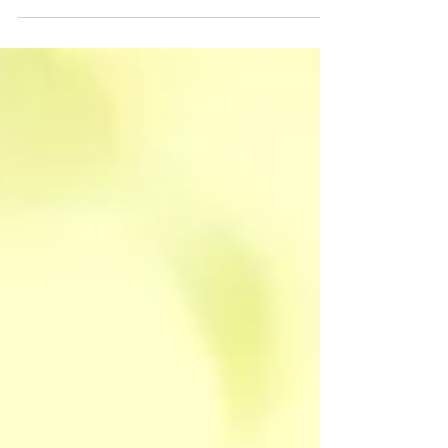
uitgenodigd om eens na te gaan hoe het zit
met...